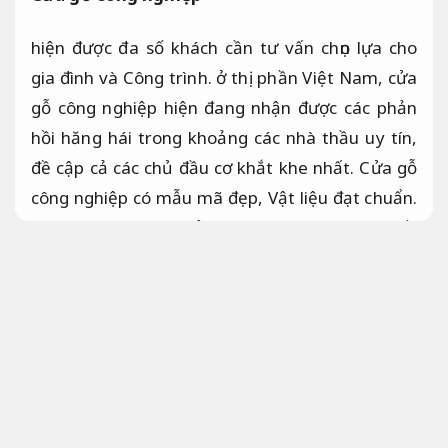
hiện được đa số khách cần tư vấn chọn lựa cho
gia đình và Công trình. ở thị phần Việt Nam, cửa
gỗ công nghiệp hiện đang nhận được các phản
hồi hăng hái trong khoảng các nhà thầu uy tín,
đề cập cả các chủ đầu cơ khắt khe nhất. Cửa gỗ
công nghiệp có mẫu mã đẹp,
Vật liệu đạt chuẩn.
đặc biệt là chi phí phải chăng hơn so có các chiếc
cửa khác.
Hạn chế phát sinh.
dưới đây,
An toàn công trình.
Chúng tôi xin giới thiệu đến quý chủ đầu tư
báo
giá các chiếc cửa gỗ công nghiệp mới nhất
2024
ở Phong cường thịnh Door.
Kỹ sư.
Áp dụng cho nhiều quy mô.