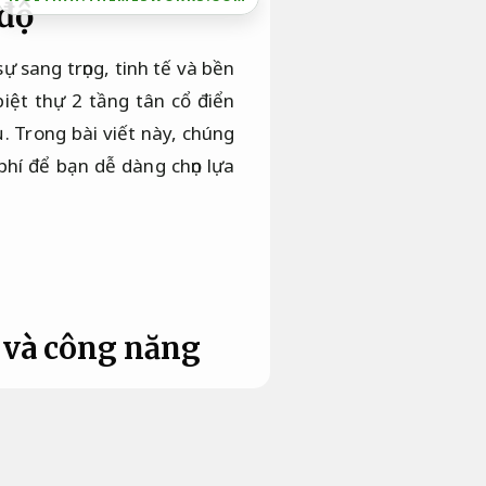
 độ
ự sang trọng, tinh tế và bền
biệt thự 2 tầng tân cổ điển
 Trong bài viết này, chúng
 phí để bạn dễ dàng chọn lựa
h và công năng
kiến trúc châu Âu