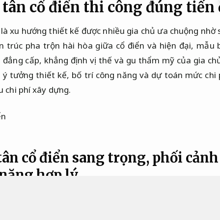
 tân cổ điển thi công đúng tiến
 là xu hướng thiết kế được nhiều gia chủ ưa chuộng nhờ s
ến trúc pha trộn hài hòa giữa cổ điển và hiện đại, mẫu 
đẳng cấp, khẳng định vị thế và gu thẩm mỹ của gia chủ.
các ý tưởng thiết kế, bố trí công năng và dự toán mức chi
u chi phí xây dựng.
 tân cổ điển sang trọng, phối cản
năng hợp lý.
 biệt thự 2 tầng tân cổ điển, phong cách 
ả.