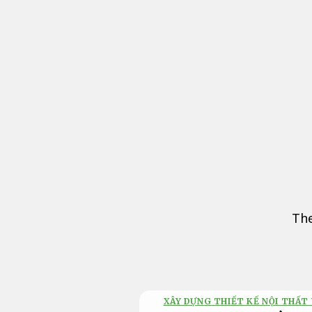
Bỏ
qua
nội
dung
The
XÂY DỰNG THIẾT KẾ NỘI THẤT 