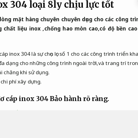
x 304 loại 8ly chịu lực tốt
 dòng mặt hàng chuyên chuyên dụng cho các công trì
 chất liệu inox ,chống hao mòn cao,có độ bền cao 
áp inox 304 là sự chọn lọc số 1 cho các công trình triển 
a dạng cho những công trình ngoài trời,và trang trí tro
ải chăng khi sử dụng.
 chi phí xây dựng.
đơ cáp inox 304
Bảo hành rõ ràng.
 cho nhiều quy mô
ng trình thi công xây dựng dân dụng,
Phù hợp nhu cầu sử
 như :
Móng nhà.
Dễ bảo trì sau hoàn thiện.
trang trí n