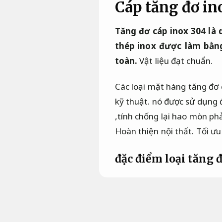
Cáp tăng đơ ino
Tăng đơ cáp inox 304 là
thép inox được làm bằng
toàn.
Vật liệu đạt chuẩn.
Các loại mặt hàng tăng đơ c
kỹ thuật.
nó được sử dụng đ
,tính chống lại hao mòn ph
Hoàn thiện nội thất.
Tối ưu
đặc điểm loại tăng 
Tăng đơ inox 304 áp dụng
là chọn lọc số 1 cho các cô
dạng cho những công việc