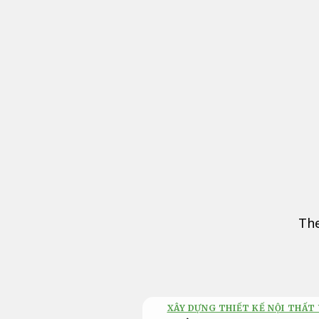
Bỏ
qua
nội
dung
The
XÂY DỰNG THIẾT KẾ NỘI THẤT 