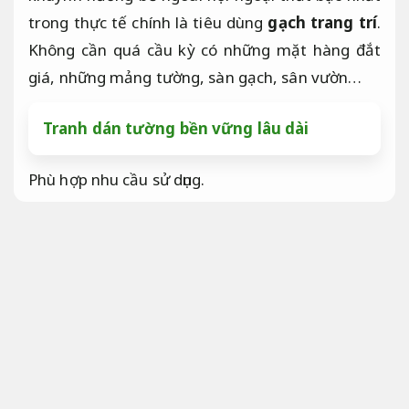
trong thực tế chính là tiêu dùng
gạch trang trí
.
Không cần quá cầu kỳ có những mặt hàng đắt
giá, những mảng tường, sàn gạch, sân vườn…
Tranh dán tường bền vững lâu dài
Phù hợp nhu cầu sử dụng.
Những mẫu gạch tường nhà cuốn
hút nhất trong thực tế
Bền vững lâu
dài.
Gạch
được áp dụng ốp lát cho đa dạng hạng mục thực
hiện như dân dụng như văn phòng,
Đúng kỹ