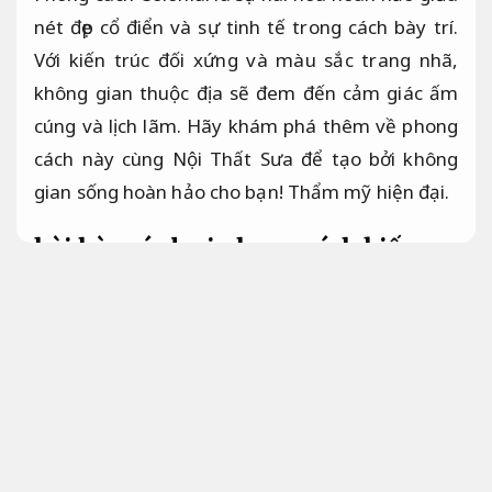
nét đẹp cổ điển và sự tinh tế trong cách bày trí.
Với kiến trúc đối xứng và màu sắc trang nhã,
không gian thuộc địa sẽ đem đến cảm giác ấm
cúng và lịch lãm. Hãy khám phá thêm về phong
cách này cùng Nội Thất Sưa để tạo bởi không
gian sống hoàn hảo cho bạn!
Thẩm mỹ hiện đại.
hài hòa các loại phong cách kiến
trúc thuộc địa đa dạng
Thẩm mỹ
hiện đại.
Phong cách thuộc địa là sự hài hòa tinh tế giữa
phong cách kiến trúc gốc và chi tiết đặc biệt của
đất nước mới. Điều này tạo ra một bề ngoài đặc
biệt, hài hòa nét đẹp của hai quốc gia và châu lục
khác nhau.
Tiết kiệm vật tư.
Phong cách Colonial