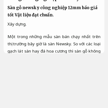
Sàn gỗ newsky công nghiệp 12mm báo giá
tốt
Vật liệu đạt chuẩn.
Xây dựng.
Một trong những mẫu sàn bán chạy nhất trên
thị trường bây giờ là sàn Newsky. So với các loại
gạch lát sàn hay đá hoa cương thì sàn gỗ không
chỉ mang tính thẩm mỹ cao hơn, bảo đảm độ
bền mà còn có chi phí cực kỳ ưu đãi.
Tiết kiệm
vật tư.
bởi vì thế sàn gỗ đã dần thay thế cho các
Gây dựng sàn gạch hoa trong đa dạng căn hộ.
Áp dụng cho nhiều quy mô.
Sàn gỗ newsky bảo
hành rõ ràng
công nghiệp 12mm báo giá cạnh
tranh.