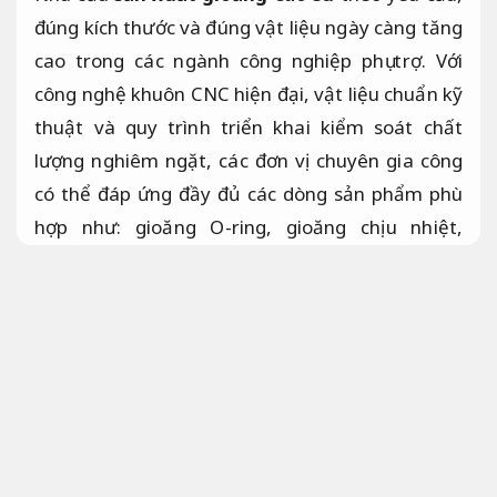
đúng kích thước và đúng vật liệu ngày càng tăng
cao trong các ngành công nghiệp phụ trợ. Với
công nghệ khuôn CNC hiện đại, vật liệu chuẩn kỹ
thuật và quy trình triển khai kiểm soát chất
lượng nghiêm ngặt, các đơn vị chuyên gia công
có thể đáp ứng đầy đủ các dòng sản phẩm phù
hợp như: gioăng O-ring, gioăng chịu nhiệt,
gioăng chịu dầu, gioăng silicone, gioăng cửa –
gioăng cống và nhiều loại gioăng kỹ thuật theo
bản vẽ, đảm bảo độ bền – độ kín – độ ổn định tối
đa cho doanh nghiệp.
Tiết kiệm vật tư.
Vai trò cốt lõi của chi tiết làm kín trong hệ
thống máy móc công nghiệp
Tiết kiệm vật
tư.