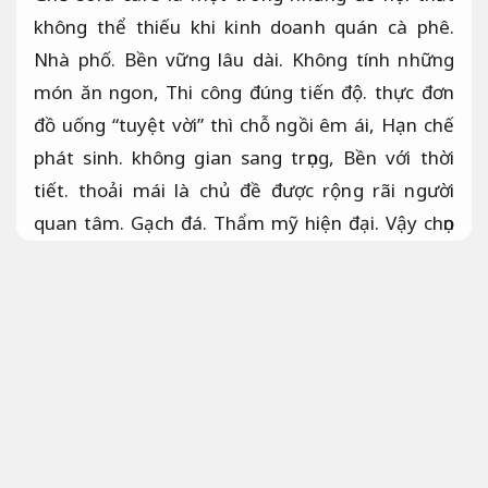
không thể thiếu khi kinh doanh quán cà phê.
Nhà phố.
Bền vững lâu dài.
Không tính những
món ăn ngon,
Thi công đúng tiến độ.
thực đơn
đồ uống “tuyệt vời” thì chỗ ngồi êm ái,
Hạn chế
phát sinh.
không gian sang trọng,
Bền với thời
tiết.
thoải mái là chủ đề được rộng rãi người
quan tâm.
Gạch đá.
Thẩm mỹ hiện đại.
Vậy chọn
sofa cafe áp dụng cho nhiều quy mô
ở đâu rẻ
nhất để tiết kiệm giá thành,
Thi công đúng tiến
độ.
ở đâu có thể bắt kịp xu hướng nội thất trên
thị trường.
Công năng.
Bền với thời tiết.
Sofa cafe gỗ đẹp giá rẻ