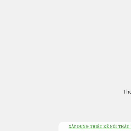
Bỏ
qua
nội
dung
The
XÂY DỰNG THIẾT KẾ NỘI THẤT 