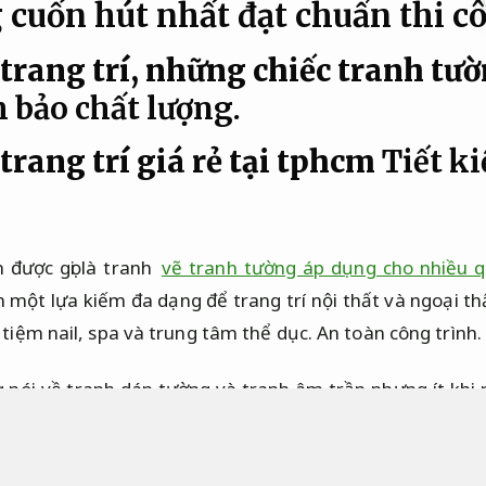
 cuốn hút nhất đạt chuẩn thi c
trang trí, những chiếc tranh tư
 bảo chất lượng.
trang trí giá rẻ tại tphcm
Tiết ki
 được gọi là tranh
vẽ tranh tường áp dụng cho nhiều 
 một lựa kiếm đa dạng để trang trí nội thất và ngoại thấ
 tiệm nail, spa và trung tâm thể dục.
An toàn công trình.
 nói về tranh dán tường và tranh âm trần nhưng ít khi 
tranh vẽ tường không phải là một khuynh hướng mới,
Th