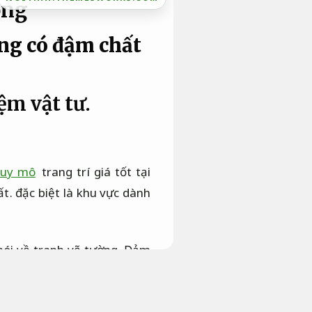
ông
ờng có đậm chất
ệm vật tư.
quy mô
trang trí giá tốt tại
t. đặc biệt là khu vực dành
nói về tranh vẽ tường.
Đảm
i công đúng tiến độ.
nhưng