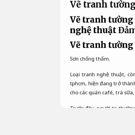
Vẽ tranh tường
Vẽ tranh tường 
nghệ thuật
Đảm
Vẽ tranh tường 
Sơn chống thấm.
Loại tranh nghệ thuật, còn
tphcm, hiện đang trở thành
cho các quán café, trà sữa,
Trước đây, người ta thường
bảo chất lượng.
Hạn chế phát sinh.
Mặc dù 